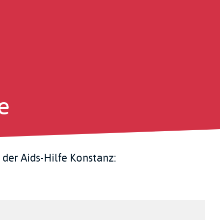
M
n
e
der Aids-Hilfe Konstanz: