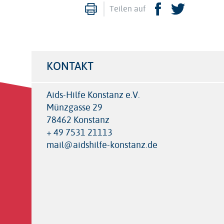
Drucken
Facebook
Twitte
Teilen auf
KONTAKT
Aids-Hilfe Konstanz e.V.
Münzgasse 29
78462 Konstanz
+ 49 7531 21113
mail@aidshilfe-konstanz.de