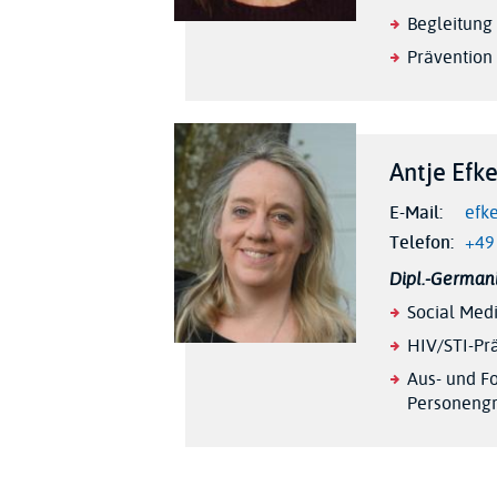
Begleitung
Prävention
Antje Efk
E-Mail
efk
Telefon
+49
Dipl.-Germanis
Social Me
HIV/STI-Pr
Aus- und Fo
Personengr