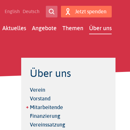
Open Search
Jetzt spenden
English
Deutsch
Search
ain
Aktuelles
Angebote
Themen
Über uns
avigation
Über uns
Verein
Vorstand
Mitarbeitende
Finanzierung
Vereinssatzung