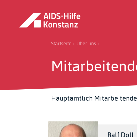
Direkt
zum
Inhalt
Pfadnavigation
Startseite
Über uns
Mitarbeitend
Hauptamtlich Mitarbeitende 
Ralf Doll